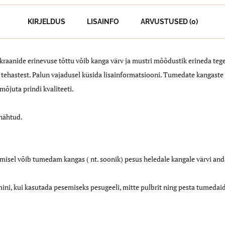
KIRJELDUS
LISAINFO
ARVUSTUSED (0)
ekraanide erinevuse tõttu võib kanga värv ja mustri mõõdustik erineda teg
tehastest. Palun vajadusel küsida lisainformatsiooni. Tumedate kangast
mõjuta prindi kvaliteeti.
 nähtud.
sel võib tumedam kangas ( nt. soonik) pesus heledale kangale värvi and
mini, kui kasutada pesemiseks pesugeeli, mitte pulbrit ning pesta tumeda