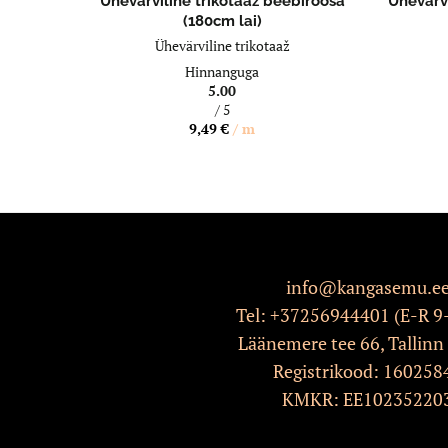
Ühevärviline trikotaaž beebiroosa
Ühevärvi
(180cm lai)
Ühevärviline trikotaaž
Hinnanguga
5.00
/ 5
9,49
€
/ m
info@kangasemu.e
Tel:
+37256944401
(E-R 9
Läänemere tee 66, Tallinn
Registrikood: 160258
KMKR: EE10235220