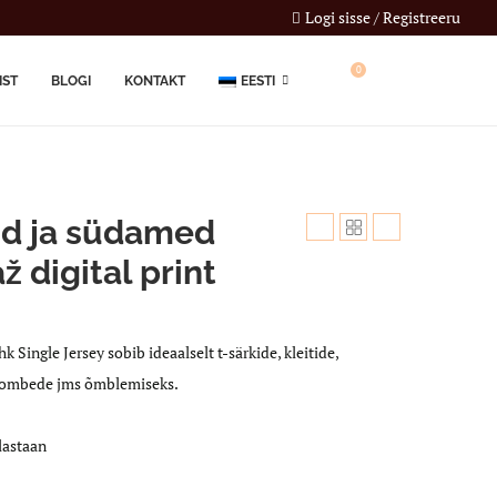
Logi sisse / Registreeru
0
IST
BLOGI
KONTAKT
EESTI
 ja südamed
ž digital print
 Single Jersey sobib ideaalselt t-särkide, kleitide,
ikombede jms õmblemiseks.
lastaan