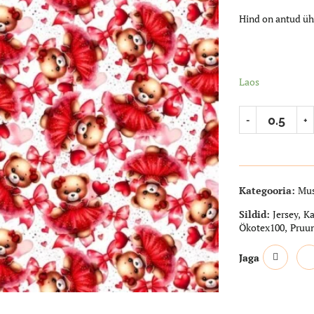
Hind on antud üh
Laos
Kategooria:
Mus
Sildid:
Jersey
,
K
Ökotex100
,
Pruu
Jaga