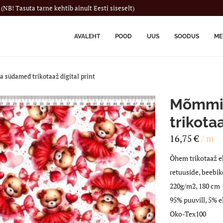
(NB! Tasuta tarne kehtib ainult Eesti siseselt)
AVALEHT
POOD
UUS
SOODUS
ME
 südamed trikotaaž digital print
Mõmmid
trikotaa
16,75
€
/ m
Õhem trikotaaž ehk
retuuside, beeb
220g/m2, 180 cm
95% puuvill, 5% e
Öko-Tex100