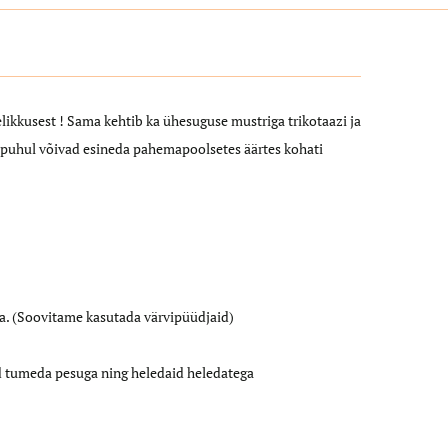
elikkusest ! Sama kehtib ka ühesuguse mustriga trikotaazi ja
e puhul võivad esineda pahemapoolsetes äärtes kohati
a. (Soovitame kasutada värvipüüdjaid)
id tumeda pesuga ning heledaid heledatega