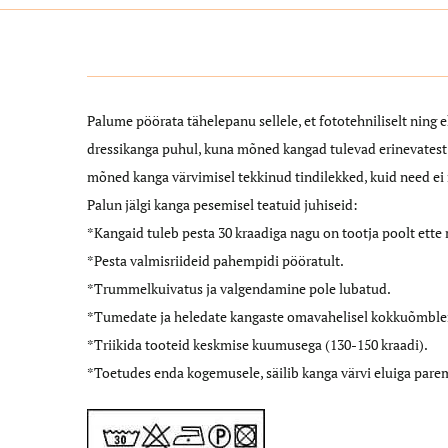
Palume pöörata tähelepanu sellele, et fototehniliselt ning 
dressikanga puhul, kuna mõned kangad tulevad erinevatest 
mõned kanga värvimisel tekkinud tindilekked, kuid need ei 
Palun jälgi kanga pesemisel teatuid juhiseid:
*Kangaid tuleb pesta 30 kraadiga nagu on tootja poolt ette
*Pesta valmisriideid pahempidi pööratult.
*Trummelkuivatus ja valgendamine pole lubatud.
*Tumedate ja heledate kangaste omavahelisel kokkuõmblemi
*Triikida tooteid keskmise kuumusega (130-150 kraadi).
*Toetudes enda kogemusele, säilib kanga värvi eluiga pare