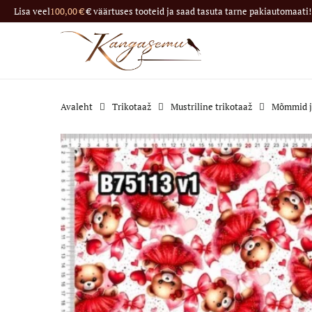
Lisa veel
100,00
€
€ väärtuses tooteid ja saad tasuta tarne pakiautomaati! 
Avaleht
Trikotaaž
Mustriline trikotaaž
Mõmmid ja