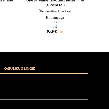
o sinine
Ühevärviline trikotaaž helesinine
(180cm lai)
Ühevärviline trikotaaž
Hinnanguga
5.00
/ 5
9,49
€
/ m
KASULIKUD LINGID