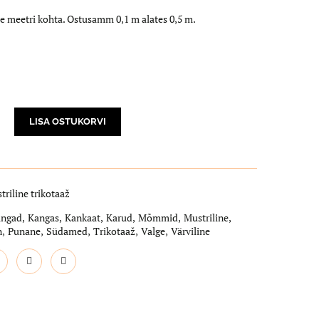
e meetri kohta. Ostusamm 0,1 m alates 0,5 m.
LISA OSTUKORVI
triline trikotaaž
angad
,
Kangas
,
Kankaat
,
Karud
,
Mõmmid
,
Mustriline
,
n
,
Punane
,
Südamed
,
Trikotaaž
,
Valge
,
Värviline