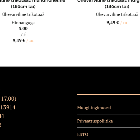
line trikotaaž mündiroheline
Ühevärviline trikotaaž indig
(180cm lai)
(180cm lai)
Ühevärviline trikotaaž
Ühevärviline trikotaaž
Hinnanguga
9,49
€
/ m
5.00
/ 5
9,49
€
/ m
e
-17.00)
 13914
Müügitingimused
41
Privaatsuspoliitika
3
ESTO