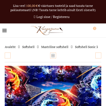
Lisa veel
100,00
€
€ väärtuses tooteid ja saad tasuta tarne
pakiautomaati! (NB! Tasuta tarne kehtib ainult Eesti siseselt)
Logi sisse / Registreeru
0
Avaleht
Softshell
Mustriline softshell
Softshell Sonic 3