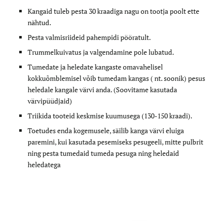
Kangaid tuleb pesta 30 kraadiga nagu on tootja poolt ette
nähtud.
Pesta valmisriideid pahempidi pööratult.
Trummelkuivatus ja valgendamine pole lubatud.
Tumedate ja heledate kangaste omavahelisel
kokkuõmblemisel võib tumedam kangas ( nt. soonik) pesus
heledale kangale värvi anda. (Soovitame kasutada
värvipüüdjaid)
Triikida tooteid keskmise kuumusega (130-150 kraadi).
Toetudes enda kogemusele, säilib kanga värvi eluiga
paremini, kui kasutada pesemiseks pesugeeli, mitte pulbrit
ning pesta tumedaid tumeda pesuga ning heledaid
heledatega