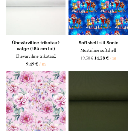
LISA OSTUKORVI
LISA OSTUKORVI
Ühevärviline trikotaaž
Softshell siil Sonic
valge (180 cm lai)
Mustriline softshell
Ühevärviline trikotaaž
19,38
€
14,28
€
/ m
9,49
€
/ m