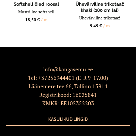
LISA OSTUKORVI
LISA OSTUKORVI
Softshell õied roosal
Ühevärviline trikotaaž
khaki (180 cm lai)
Mustriline softshell
Ühevärviline trikotaaž
18,50
€
/ m
9,49
€
/ m
info@kangasemu.ee
Tel:
+37256944401
(E-R 9-17.00)
Läänemere tee 66, Tallinn 13914
Registrikood: 16025841
KMKR: EE102352203
KASULIKUD LINGID