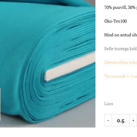
70% puuvill, 30% 
Öko-Tex100
Hind on antud üh
Selle tootega kok
Ühevärviline trik
Torusoonik 1×1 a
Laos