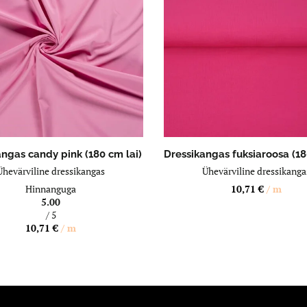
LISA OSTUKORVI
LISA OSTUKORVI
angas candy pink (180 cm lai)
Dressikangas fuksiaroosa (18
Ühevärviline dressikangas
Ühevärviline dressikanga
Hinnanguga
10,71
€
/ m
5.00
/ 5
10,71
€
/ m