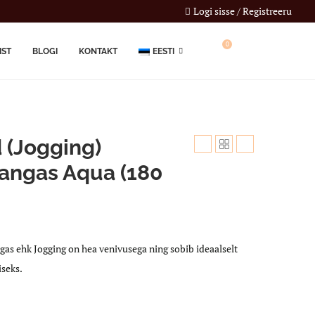
Logi sisse / Registreeru
0
IST
BLOGI
KONTAKT
EESTI
 (Jogging)
kangas Aqua (180
as ehk Jogging on hea venivusega ning sobib ideaalselt
seks.