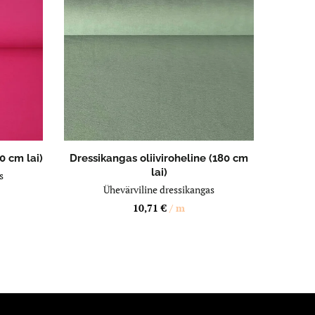
LISA OSTUKORVI
0 cm lai)
Dressikangas oliiviroheline (180 cm
lai)
s
Ühevärviline dressikangas
10,71
€
/ m