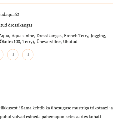
tudaqua52
tud dressikangas
Aqua
,
Aqua sinine
,
Dressikangas
,
French Terry
,
Jogging
,
Ökotex100
,
Terry)
,
Ühevärviline
,
Uhutud
elikkusest ! Sama kehtib ka ühesuguse mustriga trikotaazi ja
e puhul võivad esineda pahemapoolsetes äärtes kohati