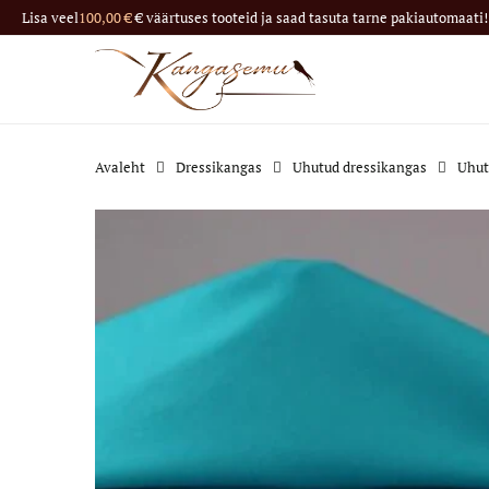
Lisa veel
100,00
€
€ väärtuses tooteid ja saad tasuta tarne pakiautomaati! 
Avaleht
Dressikangas
Uhutud dressikangas
Uhut