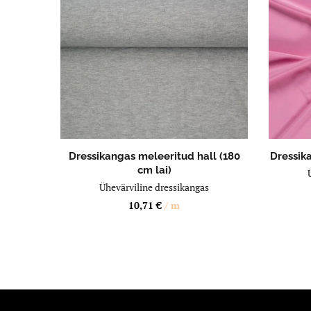
LISA OSTUKORVI
Dressikangas meleeritud hall (180
Dressik
cm lai)
Ühevärviline dressikangas
10,71
€
/ m