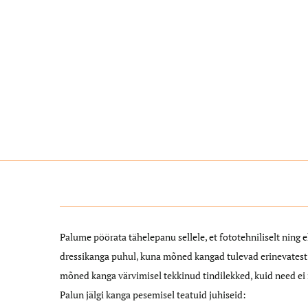
Palume pöörata tähelepanu sellele, et fototehniliselt ning 
dressikanga puhul, kuna mõned kangad tulevad erinevatest 
mõned kanga värvimisel tekkinud tindilekked, kuid need ei 
Palun jälgi kanga pesemisel teatuid juhiseid: