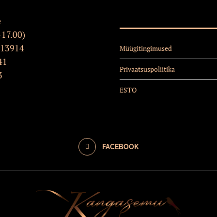
e
-17.00)
 13914
Müügitingimused
41
Privaatsuspoliitika
3
ESTO
FACEBOOK