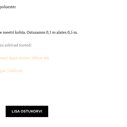
polüester
e meetri kohta. Ostusamm 0,1 m alates 0,5 m.
ku sobivad tooted:
otaaž Aqua sinine (180cm lai)
qua (2x85cm)
LISA OSTUKORVI