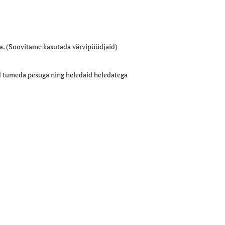
a. (Soovitame kasutada värvipüüdjaid)
id tumeda pesuga ning heledaid heledatega