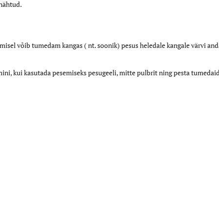
 nähtud.
sel võib tumedam kangas ( nt. soonik) pesus heledale kangale värvi and
mini, kui kasutada pesemiseks pesugeeli, mitte pulbrit ning pesta tumeda