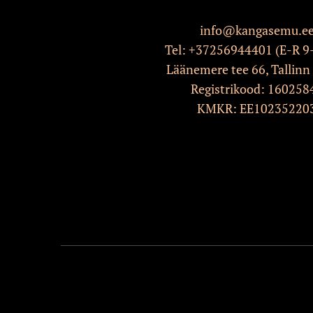
info@kangasemu.e
Tel:
+37256944401
(E-R 9
Läänemere tee 66, Tallinn
Registrikood: 160258
KMKR: EE10235220