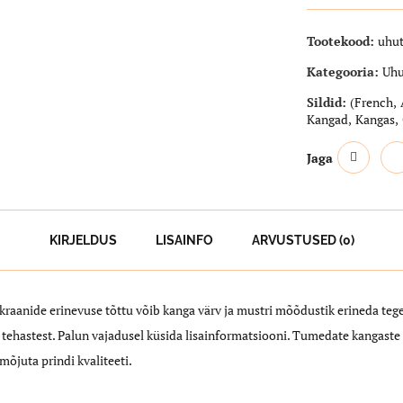
Tootekood:
uhu
Kategooria:
Uhu
Sildid:
(French
,
Kangad
,
Kangas
,
Jaga
KIRJELDUS
LISAINFO
ARVUSTUSED (0)
ekraanide erinevuse tõttu võib kanga värv ja mustri mõõdustik erineda teg
tehastest. Palun vajadusel küsida lisainformatsiooni. Tumedate kangast
mõjuta prindi kvaliteeti.