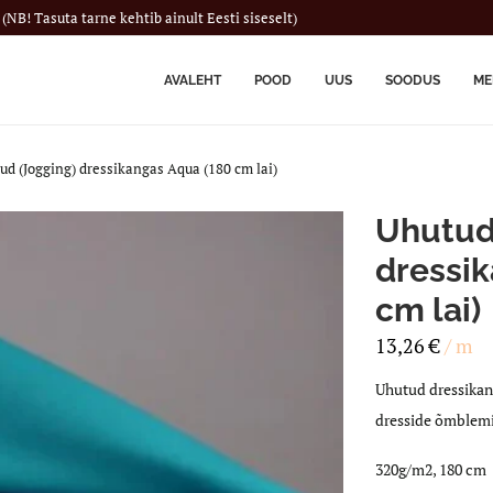
(NB! Tasuta tarne kehtib ainult Eesti siseselt)
AVALEHT
POOD
UUS
SOODUS
ME
ud (Jogging) dressikangas Aqua (180 cm lai)
Uhutud
dressi
cm lai)
13,26
€
/ m
Uhutud dressikang
dresside õmblemi
320g/m2, 180 cm